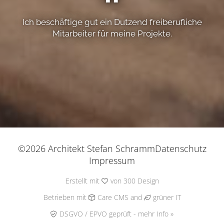
Ich beschäftige gut ein Dutzend freiberufliche
Mitarbeiter für meine Projekte.
©2026 Architekt Stefan Schramm
Datenschutz
Impressum
Erstellt mit
von
300 Design
Betrieben mit
Care CMS
and
grüner IT
DSGVO / EPVO geprüft - mehr Info »