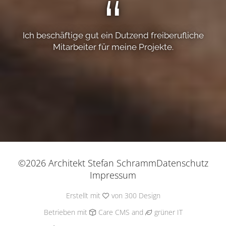
Ich beschäftige gut ein Dutzend freiberufliche
Mitarbeiter für meine Projekte.
©2026 Architekt Stefan Schramm
Datenschutz
Impressum
Erstellt mit
von
300 Design
Betrieben mit
Care CMS
and
grüner IT